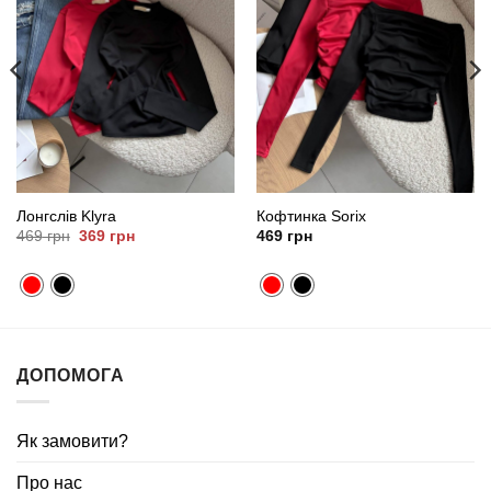
Лонгслів Klyra
Кофтинка Sorix
Оригінальна
Поточна
469
грн
369
грн
469
грн
ціна:
ціна:
469
369
грн.
грн.
ДОПОМОГА
Як замовити?
Про нас