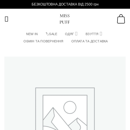
Пропустити
БЕЗКОШТОВНА ДОСТАВКА ВІД 2500 грн
NEW IN
🏷SALE
ОДЯГ
ВЗУТТЯ
ОБМІН ТА ПОВЕРНЕННЯ
ОПЛАТА ТА ДОСТАВКА