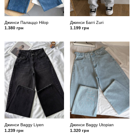
Джинси Палаццо Hilop
Джинси Баггі Zuri
1.380
грн
1.199
грн
Джинси Baggy Liyen
Джинси Baggy Utopian
1.239
грн
1.320
грн