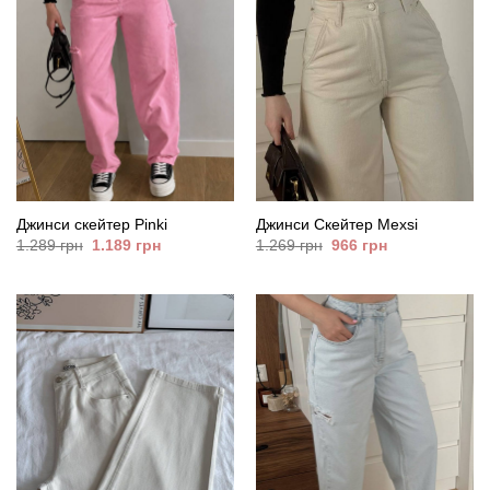
Джинси скейтер Pinki
Джинси Скейтер Mexsi
Оригінальна
Поточна
Оригінальна
Поточна
1.289
грн
1.189
грн
1.269
грн
966
грн
ціна:
ціна:
ціна:
ціна:
1.289
1.189
1.269
966
грн.
грн.
грн.
грн.