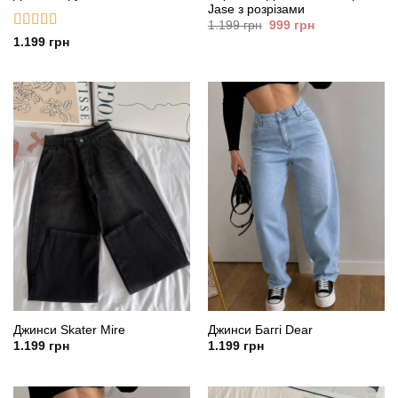
Jase з розрізами
Оригінальна
Поточна
1.199
грн
999
грн
ціна:
ціна:
Оцінено в
1.199
грн
1.199
999
5
з 5
грн.
грн.
Джинси Skater Mire
Джинси Баггі Dear
1.199
грн
1.199
грн