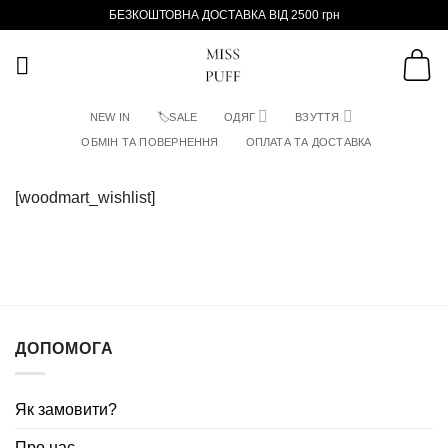
Пропустити
БЕЗКОШТОВНА ДОСТАВКА ВІД 2500 грн
NEW IN
🏷SALE
ОДЯГ
ВЗУТТЯ
ОБМІН ТА ПОВЕРНЕННЯ
ОПЛАТА ТА ДОСТАВКА
[woodmart_wishlist]
ДОПОМОГА
Як замовити?
Про нас