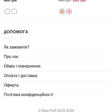
Оригінальна
Поточна
469
грн
560
грн
260
грн
ціна:
ціна:
560
260
грн.
грн.
ДОПОМОГА
Як замовити?
Про нас
Обмін і повернення
Оплата і доставка
Оферта
Політика конфіденційності
© Miss Puff 2019-2026