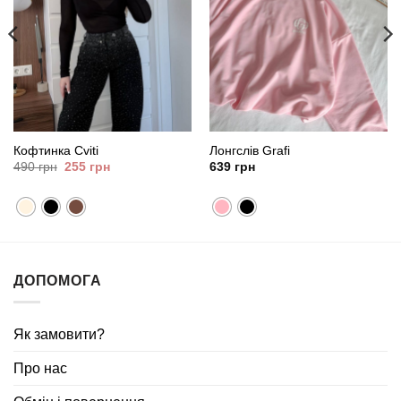
Кофтинка Cviti
Лонгслів Grafi
Оригінальна
Поточна
490
грн
255
грн
639
грн
ціна:
ціна:
490
255
грн.
грн.
ДОПОМОГА
Як замовити?
Про нас