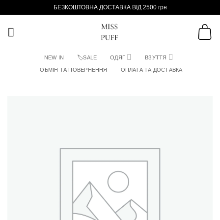
Пропустити
БЕЗКОШТОВНА ДОСТАВКА ВІД 2500 грн
NEW IN
🏷SALE
ОДЯГ
ВЗУТТЯ
ОБМІН ТА ПОВЕРНЕННЯ
ОПЛАТА ТА ДОСТАВКА