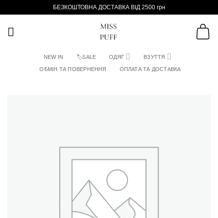
Пропустити
БЕЗКОШТОВНА ДОСТАВКА ВІД 2500 грн
NEW IN
🏷SALE
ОДЯГ
ВЗУТТЯ
ОБМІН ТА ПОВЕРНЕННЯ
ОПЛАТА ТА ДОСТАВКА