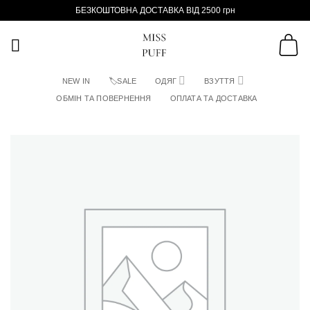
Пропустити
БЕЗКОШТОВНА ДОСТАВКА ВІД 2500 грн
NEW IN
🏷SALE
ОДЯГ
ВЗУТТЯ
ОБМІН ТА ПОВЕРНЕННЯ
ОПЛАТА ТА ДОСТАВКА