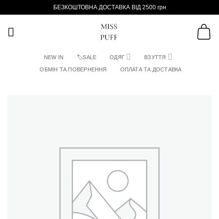
Пропустити
БЕЗКОШТОВНА ДОСТАВКА ВІД 2500 грн
NEW IN
🏷SALE
ОДЯГ
ВЗУТТЯ
ОБМІН ТА ПОВЕРНЕННЯ
ОПЛАТА ТА ДОСТАВКА