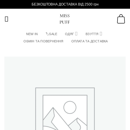
Пропустити
БЕЗКОШТОВНА ДОСТАВКА ВІД 2500 грн
NEW IN
🏷SALE
ОДЯГ
ВЗУТТЯ
ОБМІН ТА ПОВЕРНЕННЯ
ОПЛАТА ТА ДОСТАВКА