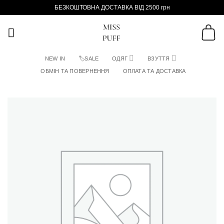
Пропустити
БЕЗКОШТОВНА ДОСТАВКА ВІД 2500 грн
NEW IN
🏷SALE
ОДЯГ
ВЗУТТЯ
ОБМІН ТА ПОВЕРНЕННЯ
ОПЛАТА ТА ДОСТАВКА