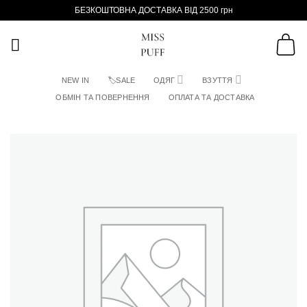
Пропустити
БЕЗКОШТОВНА ДОСТАВКА ВІД 2500 грн
NEW IN
🏷SALE
ОДЯГ
ВЗУТТЯ
ОБМІН ТА ПОВЕРНЕННЯ
ОПЛАТА ТА ДОСТАВКА