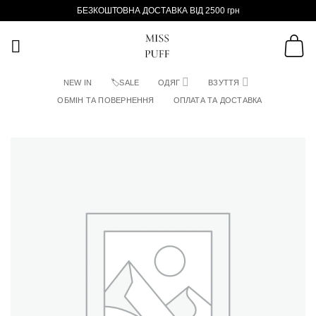
Пропустити
БЕЗКОШТОВНА ДОСТАВКА ВІД 2500 грн
NEW IN
🏷SALE
ОДЯГ
ВЗУТТЯ
ОБМІН ТА ПОВЕРНЕННЯ
ОПЛАТА ТА ДОСТАВКА