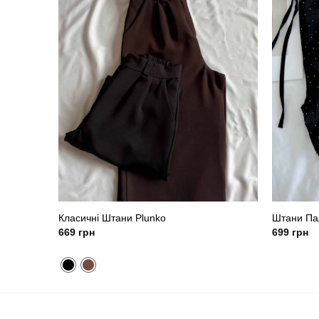
Класичні Штани Plunko
Штани Пал
669
грн
699
грн