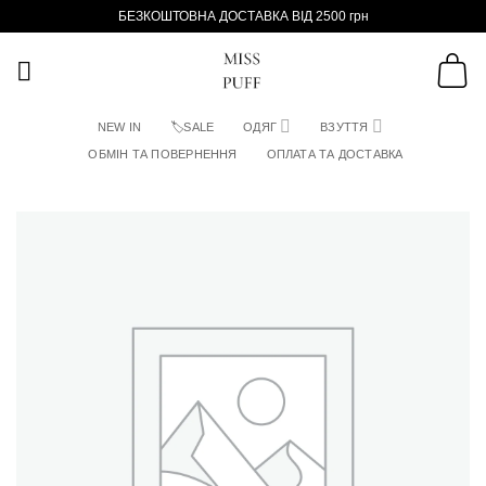
Пропустити
БЕЗКОШТОВНА ДОСТАВКА ВІД 2500 грн
NEW IN
🏷SALE
ОДЯГ
ВЗУТТЯ
ОБМІН ТА ПОВЕРНЕННЯ
ОПЛАТА ТА ДОСТАВКА