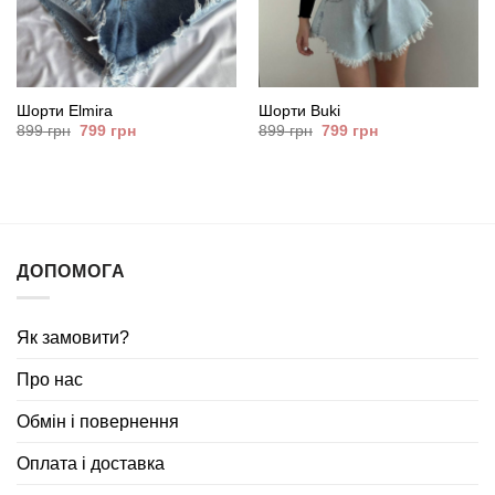
Шорти Elmira
Шорти Buki
Оригінальна
Поточна
Оригінальна
Поточна
899
грн
799
грн
899
грн
799
грн
ціна:
ціна:
ціна:
ціна:
899
799
899
799
грн.
грн.
грн.
грн.
ДОПОМОГА
Як замовити?
Про нас
Обмін і повернення
Оплата і доставка