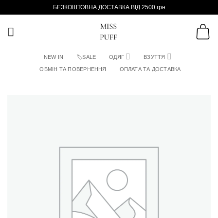
Пропустити
БЕЗКОШТОВНА ДОСТАВКА ВІД 2500 грн
NEW IN
🏷SALE
ОДЯГ
ВЗУТТЯ
ОБМІН ТА ПОВЕРНЕННЯ
ОПЛАТА ТА ДОСТАВКА