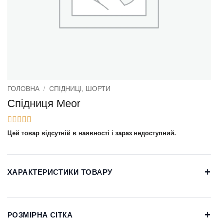
ГОЛОВНА
/
СПІДНИЦІ, ШОРТИ
Спідниця Meor
Рейтинг
3
5
з
Цей товар відсутній в наявності і зараз недоступний.
5 на основі
опитування
покупців
+
ХАРАКТЕРИСТИКИ ТОВАРУ
+
РОЗМІРНА СІТКА