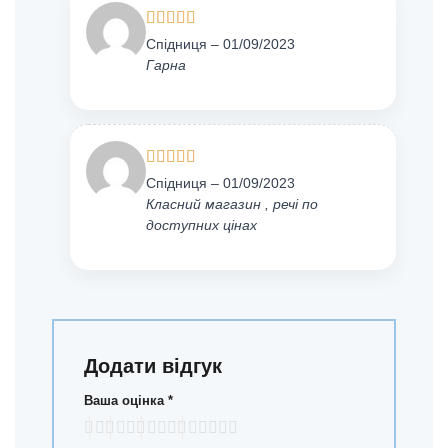
Оцінено в
Спідниця
–
01/09/2023
5
з 5
Гарна
Оцінено в
Спідниця
–
01/09/2023
5
з 5
Класний магазин , речі по
доступних цінах
Додати відгук
Ваша оцінка
*