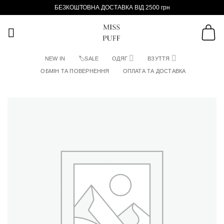
Пропустити
БЕЗКОШТОВНА ДОСТАВКА ВІД 2500 грн
NEW IN
🏷SALE
ОДЯГ
ВЗУТТЯ
ОБМІН ТА ПОВЕРНЕННЯ
ОПЛАТА ТА ДОСТАВКА