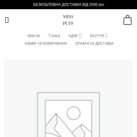
Пропустити
БЕЗКОШТОВНА ДОСТАВКА ВІД 2500 грн
NEW IN
🏷SALE
ОДЯГ
ВЗУТТЯ
ОБМІН ТА ПОВЕРНЕННЯ
ОПЛАТА ТА ДОСТАВКА