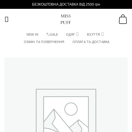
Пропустити
БЕЗКОШТОВНА ДОСТАВКА ВІД 2500 грн
NEW IN
🏷SALE
ОДЯГ
ВЗУТТЯ
ОБМІН ТА ПОВЕРНЕННЯ
ОПЛАТА ТА ДОСТАВКА