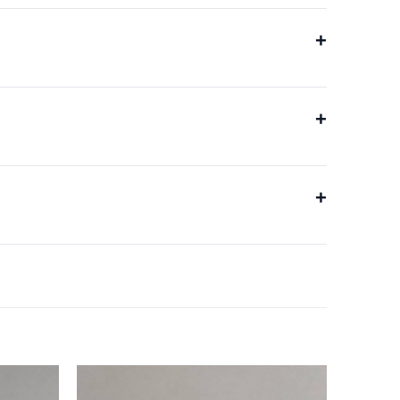
+
+
+