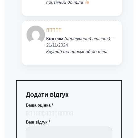
приємний до тіла
Оцінено
Костюм
(перевірений власник)
–
в
4
з 5
21/11/2024
Крутий та приємний до тіла
Додати відгук
Ваша оцінка
*
Ваш відгук
*