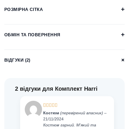
+
РОЗМІРНА СІТКА
+
ОБМІН ТА ПОВЕРНЕННЯ
+
ВІДГУКИ (2)
2 відгуки для
Комплект Harri
Оцінено
Костюм
(перевірений власник)
–
в
4
з 5
21/11/2024
Костюм гарний. М’який та