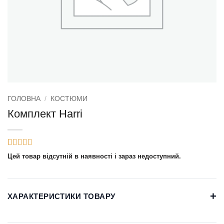
ГОЛОВНА
/
КОСТЮМИ
Комплект Harri
Рейтинг
2
Цей товар відсутній в наявності і зараз недоступний.
4
з 5 на
основі
опитування
покупців
+
ХАРАКТЕРИСТИКИ ТОВАРУ