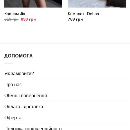
Костюм Jia
Комплект Dehas
Оригінальна
Поточна
819
грн
690
грн
769
грн
ціна:
ціна:
819
690
грн.
грн.
ДОПОМОГА
Як замовити?
Про нас
Обмін і повернення
Оплата і доставка
Оферта
Політика конфіденційності