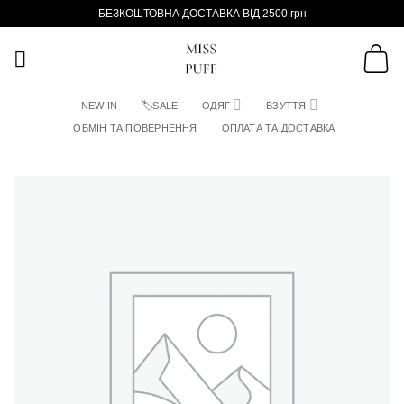
Пропустити
БЕЗКОШТОВНА ДОСТАВКА ВІД 2500 грн
NEW IN
🏷SALE
ОДЯГ
ВЗУТТЯ
ОБМІН ТА ПОВЕРНЕННЯ
ОПЛАТА ТА ДОСТАВКА