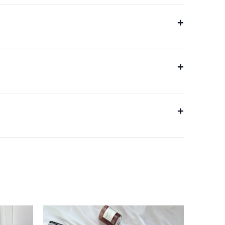
+
+
+