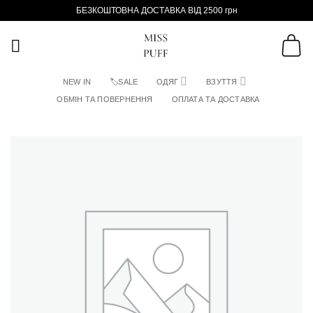
Пропустити
БЕЗКОШТОВНА ДОСТАВКА ВІД 2500 грн
NEW IN
🏷SALE
ОДЯГ
ВЗУТТЯ
ОБМІН ТА ПОВЕРНЕННЯ
ОПЛАТА ТА ДОСТАВКА