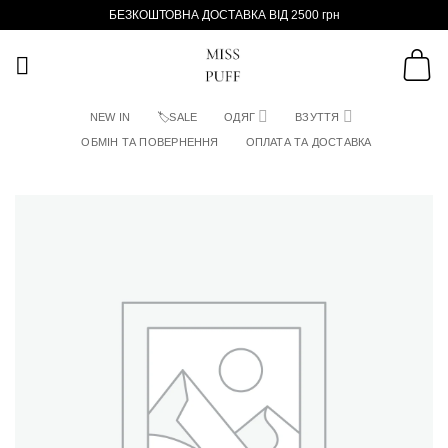
Пропустити
БЕЗКОШТОВНА ДОСТАВКА ВІД 2500 грн
NEW IN
🏷SALE
ОДЯГ
ВЗУТТЯ
ОБМІН ТА ПОВЕРНЕННЯ
ОПЛАТА ТА ДОСТАВКА