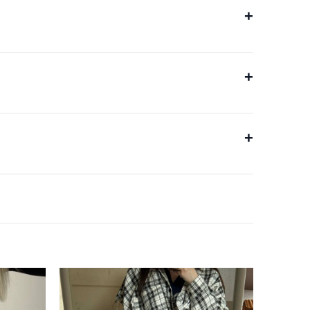
+
+
+