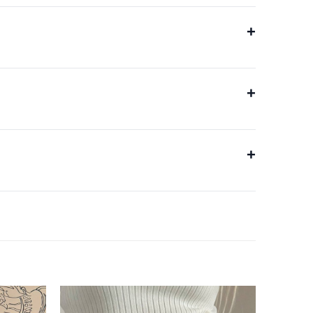
+
+
+