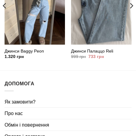
Джинси Baggy Peon
Джинси Палаццо Reli
Оригінальна
Поточна
1.320
грн
999
грн
733
грн
ціна:
ціна:
999
733
грн.
грн.
ДОПОМОГА
Як замовити?
Про нас
Обмін і повернення