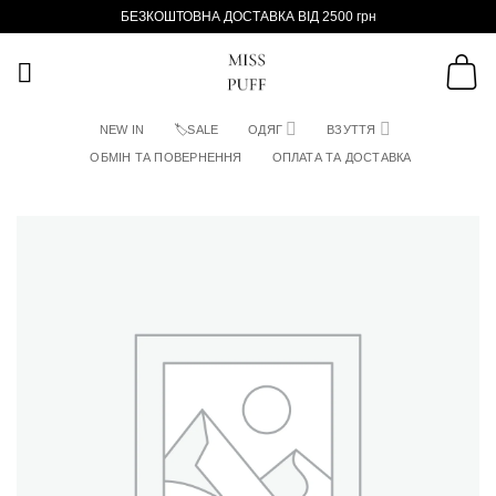
Пропустити
БЕЗКОШТОВНА ДОСТАВКА ВІД 2500 грн
NEW IN
🏷SALE
ОДЯГ
ВЗУТТЯ
ОБМІН ТА ПОВЕРНЕННЯ
ОПЛАТА ТА ДОСТАВКА