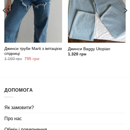
Джинси труби Marti з імітацією
Джинси Baggy Utopian
спідниці
1.320
грн
Оригінальна
Поточна
1.150
грн
795
грн
ціна:
ціна:
1.150
795
грн.
грн.
ДОПОМОГА
Як замовити?
Про нас
Обмін і повернення