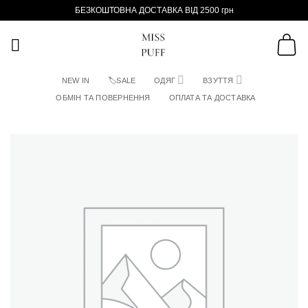
Пропустити
БЕЗКОШТОВНА ДОСТАВКА ВІД 2500 грн
NEW IN
🏷SALE
ОДЯГ
ВЗУТТЯ
ОБМІН ТА ПОВЕРНЕННЯ
ОПЛАТА ТА ДОСТАВКА