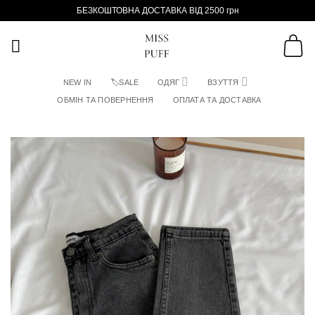
Пропустити
БЕЗКОШТОВНА ДОСТАВКА ВІД 2500 грн
NEW IN
🏷SALE
ОДЯГ
ВЗУТТЯ
ОБМІН ТА ПОВЕРНЕННЯ
ОПЛАТА ТА ДОСТАВКА