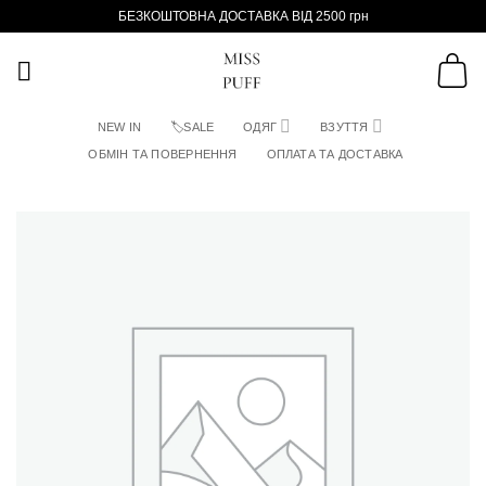
Пропустити
БЕЗКОШТОВНА ДОСТАВКА ВІД 2500 грн
NEW IN
🏷SALE
ОДЯГ
ВЗУТТЯ
ОБМІН ТА ПОВЕРНЕННЯ
ОПЛАТА ТА ДОСТАВКА