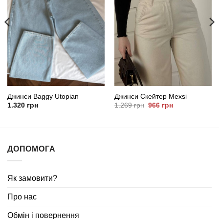
Джинси Baggy Utopian
Джинси Скейтер Mexsi
Оригінальна
Поточна
1.320
грн
1.269
грн
966
грн
ціна:
ціна:
1.269
966
грн.
грн.
ДОПОМОГА
Як замовити?
Про нас
Обмін і повернення