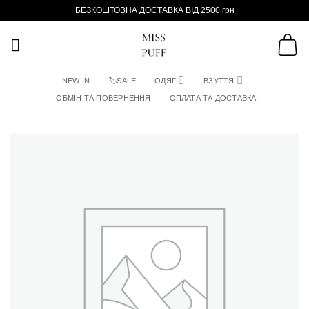
Пропустити
БЕЗКОШТОВНА ДОСТАВКА ВІД 2500 грн
NEW IN
🏷SALE
ОДЯГ
ВЗУТТЯ
ОБМІН ТА ПОВЕРНЕННЯ
ОПЛАТА ТА ДОСТАВКА