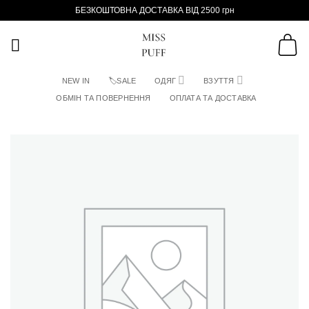
Пропустити
БЕЗКОШТОВНА ДОСТАВКА ВІД 2500 грн
NEW IN
🏷SALE
ОДЯГ
ВЗУТТЯ
ОБМІН ТА ПОВЕРНЕННЯ
ОПЛАТА ТА ДОСТАВКА