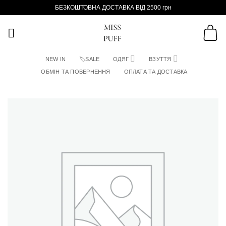
Пропустити
БЕЗКОШТОВНА ДОСТАВКА ВІД 2500 грн
NEW IN
🏷SALE
ОДЯГ
ВЗУТТЯ
ОБМІН ТА ПОВЕРНЕННЯ
ОПЛАТА ТА ДОСТАВКА