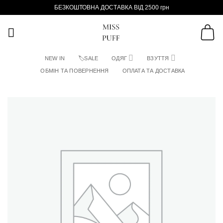
Пропустити
БЕЗКОШТОВНА ДОСТАВКА ВІД 2500 грн
NEW IN
🏷SALE
ОДЯГ
ВЗУТТЯ
ОБМІН ТА ПОВЕРНЕННЯ
ОПЛАТА ТА ДОСТАВКА