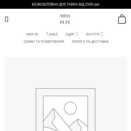
Пропустити
БЕЗКОШТОВНА ДОСТАВКА ВІД 2500 грн
NEW IN
🏷SALE
ОДЯГ
ВЗУТТЯ
ОБМІН ТА ПОВЕРНЕННЯ
ОПЛАТА ТА ДОСТАВКА