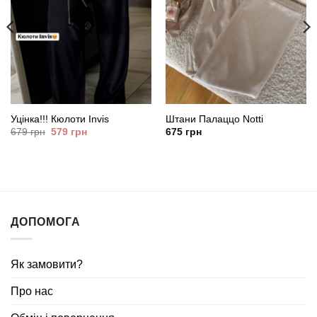
Уцінка!!! Кюлоти Invis
Штани Палаццо Notti
Оригінальна
Поточна
679
грн
579
грн
675
грн
ціна:
ціна:
679
579
грн.
грн.
ДОПОМОГА
Як замовити?
Про нас