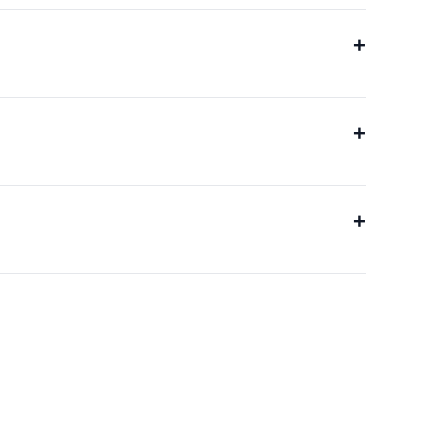
+
+
+