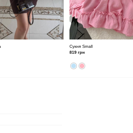
a
Сукня Small
819
грн