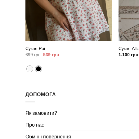
Сукня Pui
Сукня Alli
Оригінальна
Поточна
699
грн
539
грн
1.100
грн
ціна:
ціна:
699
539
грн.
грн.
ДОПОМОГА
Як замовити?
Про нас
Обмін і повернення