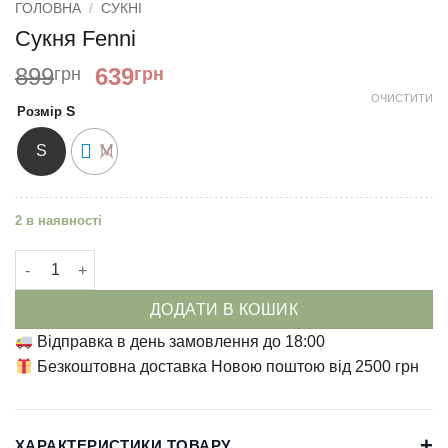
ГОЛОВНА
/
СУКНІ
Сукня Fenni
Оригінальна
Поточна
899
639
грн
грн
ціна:
ціна:
ОЧИСТИТИ
S
Розмір
899
639
грн.
грн.
S
M
2 в наявності
Сукня Fenni кількість
ДОДАТИ В КОШИК
Відправка в день замовлення до 18:00
Безкоштовна доставка Новою поштою від 2500 грн
+
ХАРАКТЕРИСТИКИ ТОВАРУ