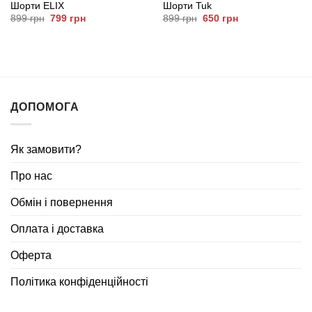
Шорти ELIX
Шорти Tuk
Оригінальна
Поточна
Оригінальна
Поточна
899
грн
799
грн
899
грн
650
грн
ціна:
ціна:
ціна:
ціна:
899
799
899
650
грн.
грн.
грн.
грн.
ДОПОМОГА
Як замовити?
Про нас
Обмін і повернення
Оплата і доставка
Оферта
Політика конфіденційності