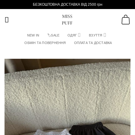
Пропустити
БЕЗКОШТОВНА ДОСТАВКА ВІД 2500 грн
NEW IN
🏷SALE
ОДЯГ
ВЗУТТЯ
ОБМІН ТА ПОВЕРНЕННЯ
ОПЛАТА ТА ДОСТАВКА