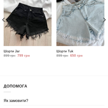
Шорти Jar
Шорти Tuk
Оригінальна
Поточна
Оригінальна
Поточна
899
грн
799
грн
899
грн
650
грн
ціна:
ціна:
ціна:
ціна:
899
799
899
650
грн.
грн.
грн.
грн.
ДОПОМОГА
Як замовити?