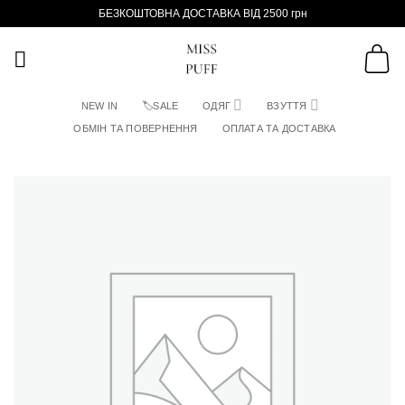
Пропустити
БЕЗКОШТОВНА ДОСТАВКА ВІД 2500 грн
NEW IN
🏷SALE
ОДЯГ
ВЗУТТЯ
ОБМІН ТА ПОВЕРНЕННЯ
ОПЛАТА ТА ДОСТАВКА