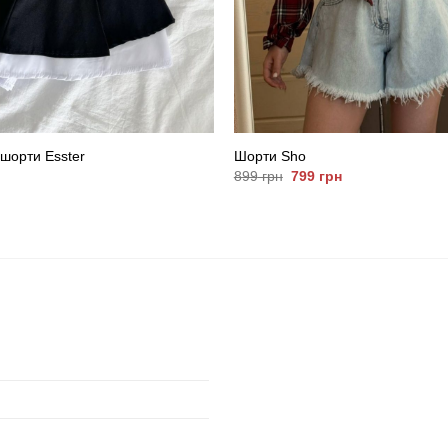
шорти Esster
Шорти Sho
Оригінальна
Поточна
899
грн
799
грн
ціна:
ціна:
899
799
в
грн.
грн.