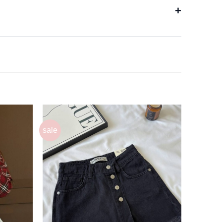
+
sale