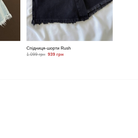
Спідниця-шорти Rush
Оригінальна
Поточна
1.099
грн
939
грн
ціна:
ціна:
1.099
939
грн.
грн.