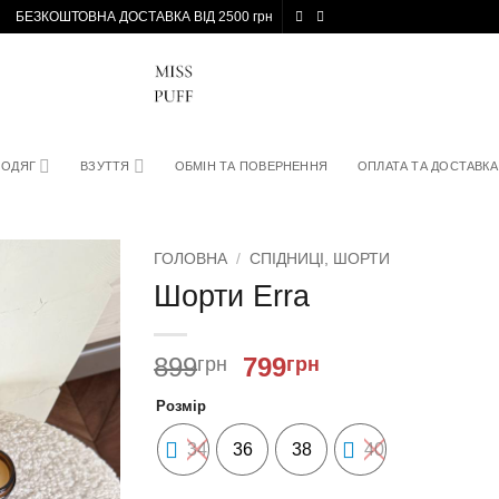
БЕЗКОШТОВНА ДОСТАВКА ВІД 2500 грн
ОДЯГ
ВЗУТТЯ
ОБМІН ТА ПОВЕРНЕННЯ
ОПЛАТА ТА ДОСТАВКА
ГОЛОВНА
/
СПІДНИЦІ, ШОРТИ
Шорти Erra
Оригінальна
Поточна
899
799
грн
грн
ціна:
ціна:
Розмір
899
799
грн.
грн.
34
36
38
40