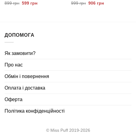
Оригінальна
Поточна
Оригінальна
Поточна
899
грн
599
грн
999
грн
906
грн
ціна:
ціна:
ціна:
ціна:
899
599
999
906
грн.
грн.
грн.
грн.
ДОПОМОГА
Як замовити?
Про нас
Обмін і повернення
Оплата і доставка
Оферта
Політика конфіденційності
© Miss Puff 2019-2026