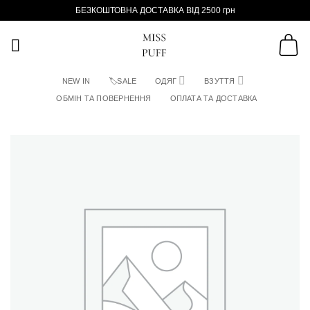
Пропустити
БЕЗКОШТОВНА ДОСТАВКА ВІД 2500 грн
NEW IN
🏷SALE
ОДЯГ
ВЗУТТЯ
ОБМІН ТА ПОВЕРНЕННЯ
ОПЛАТА ТА ДОСТАВКА