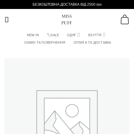
Пропустити
БЕЗКОШТОВНА ДОСТАВКА ВІД 2500 грн
NEW IN
🏷SALE
ОДЯГ
ВЗУТТЯ
ОБМІН ТА ПОВЕРНЕННЯ
ОПЛАТА ТА ДОСТАВКА