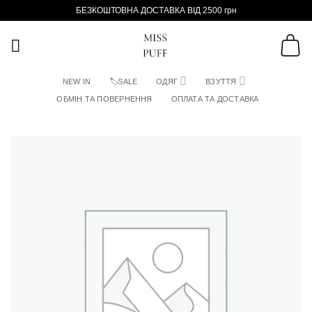
Пропустити
БЕЗКОШТОВНА ДОСТАВКА ВІД 2500 грн
NEW IN
🏷SALE
ОДЯГ
ВЗУТТЯ
ОБМІН ТА ПОВЕРНЕННЯ
ОПЛАТА ТА ДОСТАВКА