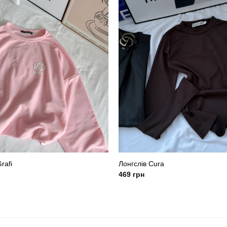
rafi
Лонгслів Cura
469
грн