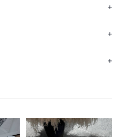
+
+
+