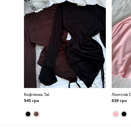
Кофтинка Tal
Лонгслів G
545
грн
639
грн