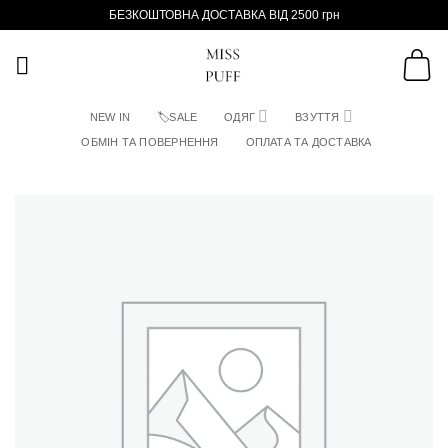
Пропустити
БЕЗКОШТОВНА ДОСТАВКА ВІД 2500 грн
NEW IN
🏷SALE
ОДЯГ
ВЗУТТЯ
ОБМІН ТА ПОВЕРНЕННЯ
ОПЛАТА ТА ДОСТАВКА