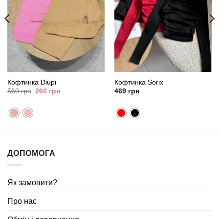
Кофтинка Diupi
Кофтинка Sorix
Оригінальна
Поточна
560
грн
260
грн
469
грн
ціна:
ціна:
560
260
грн.
грн.
ДОПОМОГА
Як замовити?
Про нас