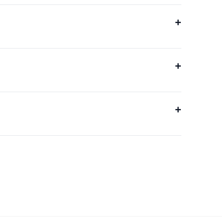
+
+
+