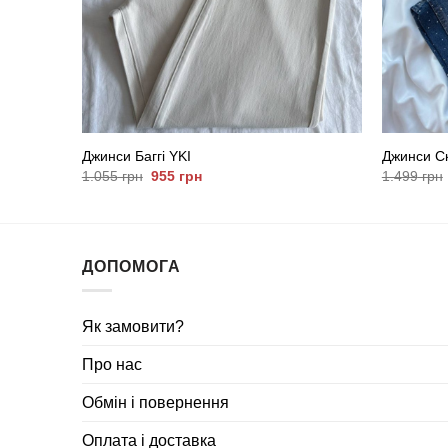
Джинси Баггі YKI
Джинси Ск
Оригінальна
Поточна
1.055
грн
955
грн
1.499
грн
ціна:
ціна:
1.055
955
грн.
грн.
ДОПОМОГА
Як замовити?
Про нас
Обмін і повернення
Оплата і доставка