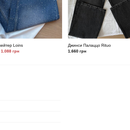
ейтер Loins
Джинси Палаццо Rituo
Оригінальна
Поточна
1.088
грн
1.660
грн
ціна:
ціна:
1.499
1.088
грн.
грн.