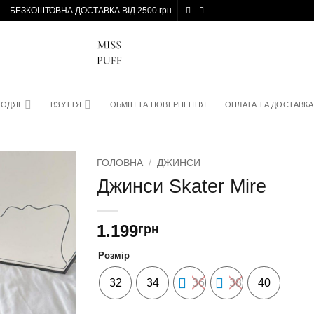
БЕЗКОШТОВНА ДОСТАВКА ВІД 2500 грн
ОДЯГ
ВЗУТТЯ
ОБМІН ТА ПОВЕРНЕННЯ
ОПЛАТА ТА ДОСТАВКА
ГОЛОВНА
/
ДЖИНСИ
Джинси Skater Mire
1.199
грн
Розмір
32
34
36
38
40