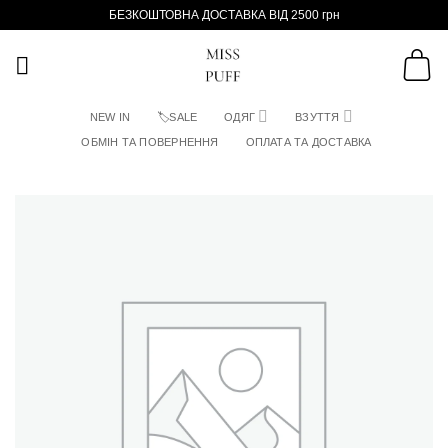
Пропустити
БЕЗКОШТОВНА ДОСТАВКА ВІД 2500 грн
NEW IN
🏷SALE
ОДЯГ
ВЗУТТЯ
ОБМІН ТА ПОВЕРНЕННЯ
ОПЛАТА ТА ДОСТАВКА