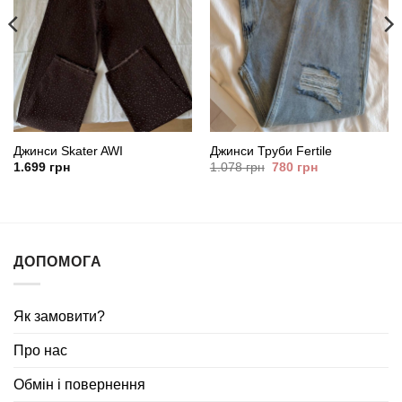
Джинси Skater AWI
Джинси Труби Fertile
Оригінальна
Поточна
1.699
грн
1.078
грн
780
грн
ціна:
ціна:
1.078
780
грн.
грн.
ДОПОМОГА
Як замовити?
Про нас
Обмін і повернення