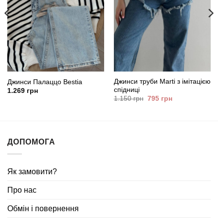
Джинси труби Marti з імітацією
Джинси Палаццо Bestia
спідниці
1.269
грн
Оригінальна
Поточна
1.150
грн
795
грн
ціна:
ціна:
1.150
795
грн.
грн.
ДОПОМОГА
Як замовити?
Про нас
Обмін і повернення