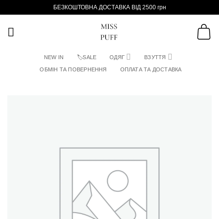
Пропустити
БЕЗКОШТОВНА ДОСТАВКА ВІД 2500 грн
NEW IN
🏷SALE
ОДЯГ
ВЗУТТЯ
ОБМІН ТА ПОВЕРНЕННЯ
ОПЛАТА ТА ДОСТАВКА