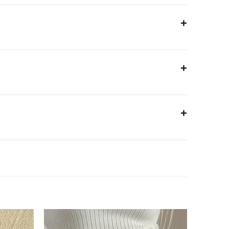
+
+
+